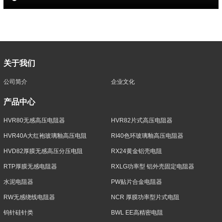
关于我们
公司简介
企业文化
产品中心
HVR80无感高压电阻器
HVR82片式高压电阻器
HVR40A大红袍玻璃釉高压电阻
RI40色环玻璃釉高压电阻器
HVD82厚膜无感高压分压电阻
RX24黄金铝壳电阻
RTP厚膜无感电阻器
RXLG功率型 铝外壳固定电阻器
水泥电阻器
PW贴片合金电阻器
RW无感绕线电阻器
NCR 厚膜功率型片式电阻
钨针硅针类
BWL EE高精密电阻