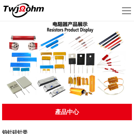
產品中心
钨针硅针类