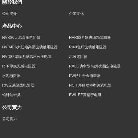
關於我們
公司簡介
企業文化
產品中心
HVR80无感高压电阻器
HVR82片狀玻璃釉電阻器
HVR40A大紅袍高壓玻璃釉電阻器
RI40色环玻璃釉電阻器
HVD82厚膜无感高压分压电阻
鋁殼電阻器
RTP厚膜无感电阻器
RXLG功率型 铝外壳固定电阻器
水泥电阻器
PW贴片合金电阻器
RW无感绕线电阻器
NCR 厚膜功率型片式电阻
钨针硅针类
BWL EE高精密电阻
公司實力
公司實力