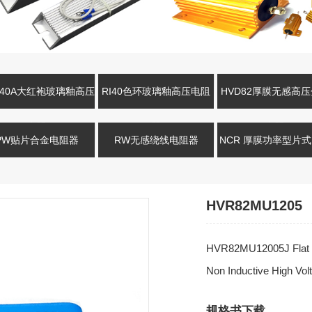
R40A大红袍玻璃釉高压
RI40色环玻璃釉高压电阻
HVD82厚膜无感高
电阻
器
电阻
PW贴片合金电阻器
RW无感绕线电阻器
NCR 厚膜功率型片
HVR82MU1205
HVR82MU12005J Flat 
Non Inductive High Vol
规格书下载