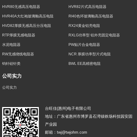
HVR80无感高压电阻器
HVR82片式高压电阻器
HVR40A大红袍玻璃釉高压电阻
RI40色环玻璃釉高压电阻器
HVD82厚膜无感高压分压电阻
RX24黄金铝壳电阻
RTP厚膜无感电阻器
RXLG功率型 铝外壳固定电阻器
水泥电阻器
PW贴片合金电阻器
RW无感绕线电阻器
NCR 厚膜功率型片式电阻
钨针硅针类
BWL EE高精密电阻
公司实力
公司实力
台旺佳(惠州)电子有限公司
地址：广东省惠州市博罗县石湾镇铁场科技园安固
产业园
邮箱：twj@twjohm.com