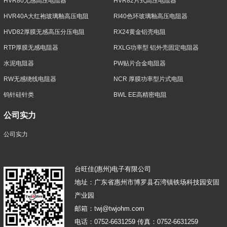
HVR80无感高压电阻器
HVR82片式高压电阻器
HVR40A大红袍玻璃釉高压电阻
RI40色环玻璃釉高压电阻器
HVD82厚膜无感高压分压电阻
RX24黄金铝壳电阻
RTP厚膜无感电阻器
RXLG功率型 铝外壳固定电阻器
水泥电阻器
PW贴片合金电阻器
RW无感绕线电阻器
NCR 厚膜功率型片式电阻
钨针硅针类
BWL EE高精密电阻
公司实力
公司实力
台旺佳(惠州)电子有限公司
地址：广东省惠州市博罗县石湾镇铁场科技园安固
产业园
邮箱：twj@twjohm.com
电话：0752-6631259 传真：0752-6631259