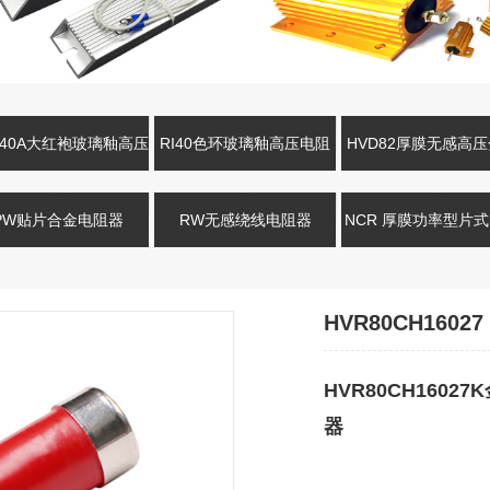
R40A大红袍玻璃釉高压
RI40色环玻璃釉高压电阻
HVD82厚膜无感高
电阻
器
电阻
PW贴片合金电阻器
RW无感绕线电阻器
NCR 厚膜功率型片
HVR80CH16027
HVR80CH160
器