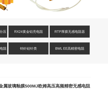
压分压
RX24黄金铝壳电阻
RTP厚膜无感电阻器
式电阻
钨针硅针类
BWL EE高精密电阻
27K金属玻璃釉膜500MJ欧姆高压高频精密无感电阻